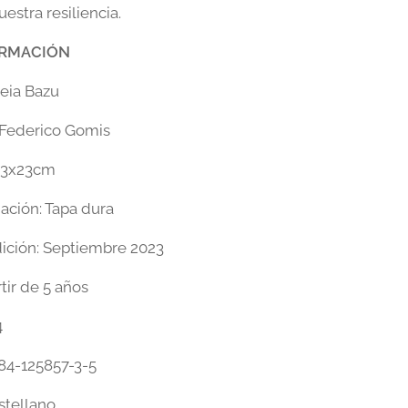
estra resiliencia.
ORMACIÓN
reia Bazu
: Federico Gomis
23x23cm
ción: Tapa dura
ición: Septiembre 2023
tir de 5 años
4
84-125857-3-5
stellano