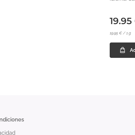
19.95
19.95 € / 1 g
Ad
ondiciones
vacidad