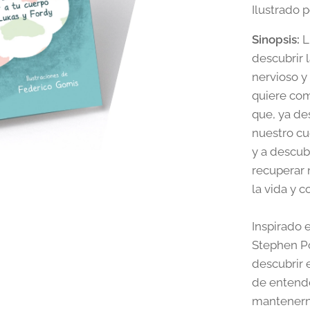
Ilustrado 
Sinopsis:
L
descubrir 
nervioso y
quiere comp
que, ya d
nuestro cu
y a descub
recuperar 
la vida y 
Inspirado e
Stephen Po
descubrir 
de entend
mantenerno