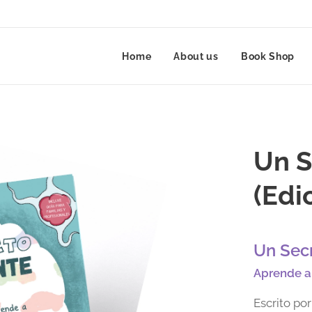
Home
About us
Book Shop
Un S
(Edi
Un Sec
Aprende a 
Escrito po