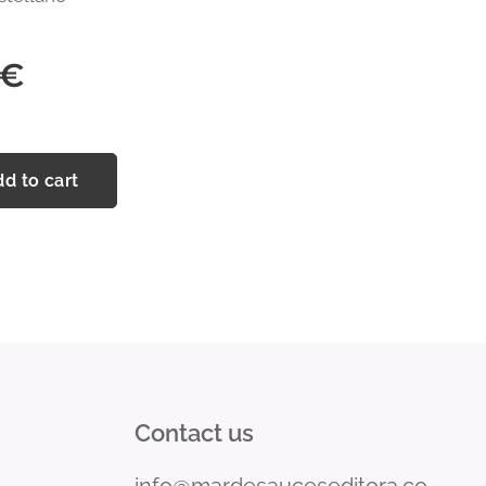
€
d to cart
Contact us